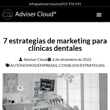
info@advisercloud.es
911 976 591
Conócenos más
Centro de ayuda
Acceso clientes
Pruébalo gratis
7 estrategias de marketing para
clínicas dentales
Adviser Cloud
6 de diciembre de 2022
AUTÓNOMOS/EMPRESAS
,
CONSEJOS/ESTRATEGIAS