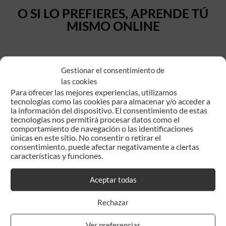
O SI LO PREFIERES, APRENDE TÚ
MISMO ONLINE
General
Gestionar el consentimiento de
las cookies
Adviser essentials
Para ofrecer las mejores experiencias, utilizamos
Adviser business
tecnologías como las cookies para almacenar y/o acceder a
la información del dispositivo. El consentimiento de estas
Adviser expansion
tecnologías nos permitirá procesar datos como el
comportamiento de navegación o las identificaciones
únicas en este sitio. No consentir o retirar el
consentimiento, puede afectar negativamente a ciertas
características y funciones.
Aceptar todas
¿Tengo que firmar contrato para empezar a usar algunos de
vuestros programas?
Rechazar
¿Quién me explica cómo empezar a utilizar el programa de gestión?
Ver preferencias