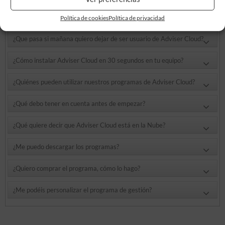
¿Está segura mi información con Adviser Cloud?
Política de cookies
Política de privacidad
¿Que pasa si mañana quiero dejar de ser usuario de Adviser Cloud?
¿Cómo instalar Adviser Cloud en 30 segundos en tu equipo?
¿Quiénes pueden utilizar nuestros programas de Adviser Cloud?
¿Qué debo tener en cuenta antes de empezar?
¿Qué quiere decir que Adviser Cloud está en la Nube?
¿Me puedo descargar los programas?
¿Quiero comprar el programa, cómo lo hago?
¿Me podéis personalizar el programa de gestión?