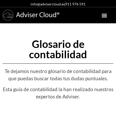
info@advisercloud.es
911 976 591
Conócenos más
Centro de ayuda
Acceso clientes
Pruébalo gratis
Glosario de
contabilidad
Te dejamos nuestro glosario de contabilidad para
que puedas buscar todas tus dudas puntuales.
Esta guía de contabilidad la han realizado nuestros
expertos de Adviser.