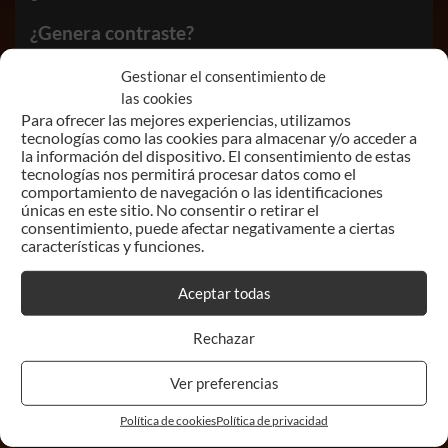
¿Genera contraste?
¿Se comparte?
Gestionar el consentimiento de
las cookies
¿Se comenta?
Para ofrecer las mejores experiencias, utilizamos
tecnologías como las cookies para almacenar y/o acceder a
la información del dispositivo. El consentimiento de estas
tecnologías nos permitirá procesar datos como el
comportamiento de navegación o las identificaciones
Pues en ese caso, tendrás miles o millones de
únicas en este sitio. No consentir o retirar el
consentimiento, puede afectar negativamente a ciertas
personas mirando tu negocio a precios
características y funciones.
absurdamente económicos.
Aceptar todas
Por el contrario, penaliza cada día más (esto
es cierto) a los anuncios que no logran
Rechazar
despertar el interés de la gente.
Ver preferencias
Y es normal, son millones de anuncios y
Política de cookies
Política de privacidad
Google y las redes sociales premian a los