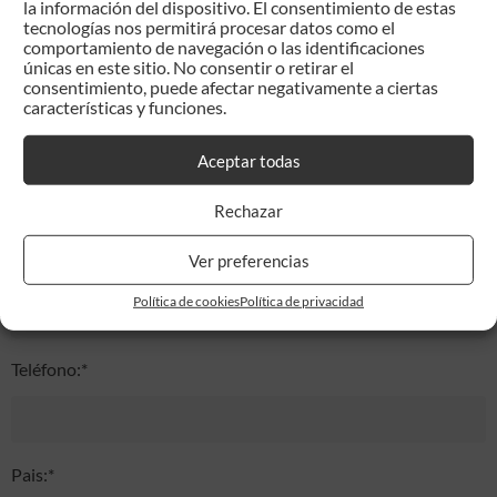
la información del dispositivo. El consentimiento de estas
tecnologías nos permitirá procesar datos como el
comportamiento de navegación o las identificaciones
Correo electrónico:*
únicas en este sitio. No consentir o retirar el
consentimiento, puede afectar negativamente a ciertas
características y funciones.
Empresa:*
Aceptar todas
Rechazar
Ver preferencias
Cif:
Política de cookies
Política de privacidad
Teléfono:*
Pais:*