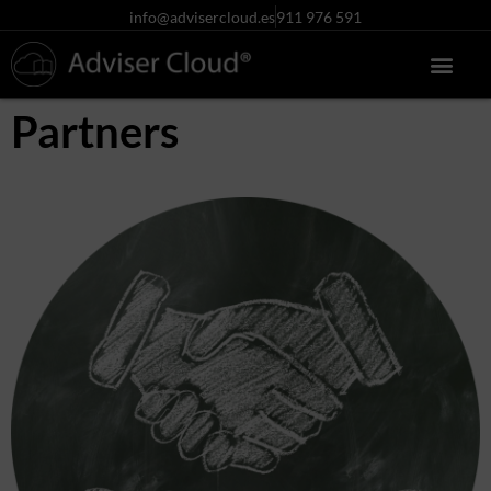
info@advisercloud.es
911 976 591
Partners