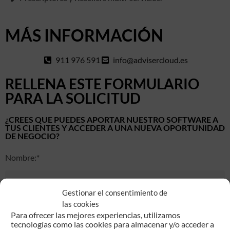
MÁS INFORMACIÓN
911 976 591
info@advisercloud.es
RELLENA ESTE FORMULARIO
PARA LA SOLICITUD
¿CREES QUE PUEDES APORTAR NUESTRO SOFTWARE A
TUS CLIENTES Y ACCEDER A UNA NUEVA OPORTUNIDAD
DE NEGOCIO?
Nombre:*
Gestionar el consentimiento de
las cookies
Apellidos:*
Para ofrecer las mejores experiencias, utilizamos
tecnologías como las cookies para almacenar y/o acceder a