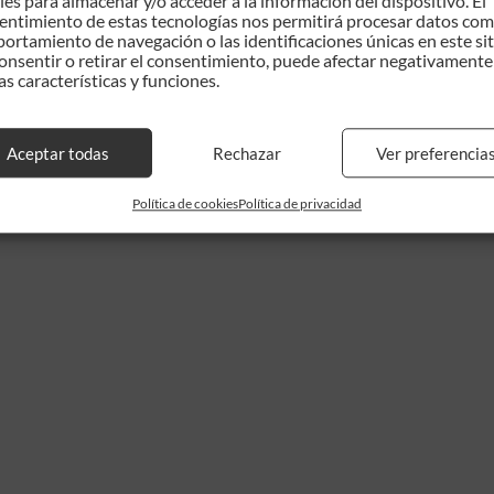
ies para almacenar y/o acceder a la información del dispositivo. El
entimiento de estas tecnologías nos permitirá procesar datos com
ortamiento de navegación o las identificaciones únicas en este sit
onsentir o retirar el consentimiento, puede afectar negativamente
as características y funciones.
ontratación
Política de cookies
Política de partners
Adviser News
Glosar
Aceptar todas
Rechazar
Ver preferencia
copyright 2026 – Adviser Cloud Software
Política de cookies
Política de privacidad