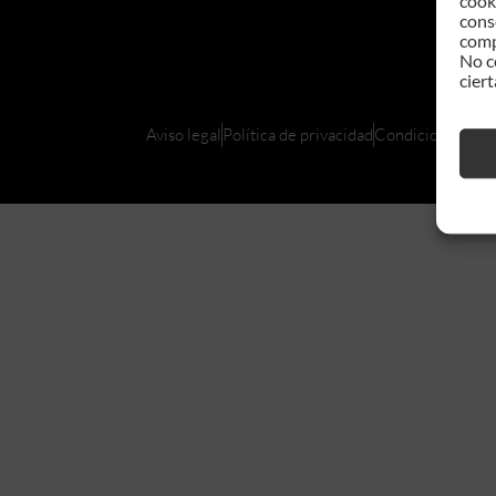
cook
cons
comp
No c
ciert
Aviso legal
Política de privacidad
Condiciones de c
© 