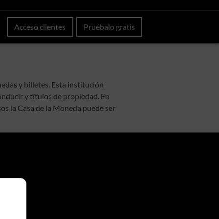
Acceso clientes
Pruébalo gratis
as y billetes. Esta institución
nducir y títulos de propiedad. En
asos la Casa de la Moneda puede ser