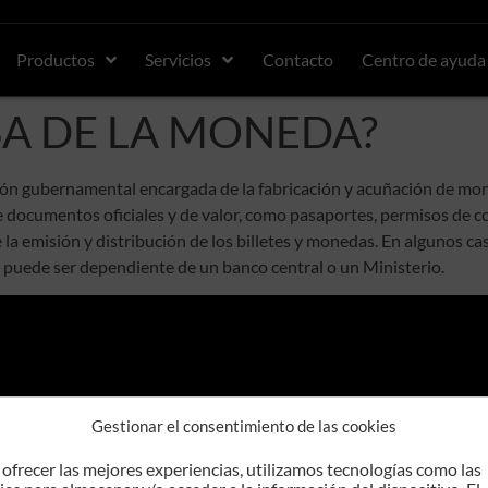
Productos
Servicios
Contacto
Centro de ayuda
ASA DE LA MONEDA?
ón gubernamental encargada de la fabricación y acuñación de moned
 documentos oficiales y de valor, como pasaportes, permisos de co
 la emisión y distribución de los billetes y monedas. En algunos c
 puede ser dependiente de un banco central o un Ministerio.
Gestionar el consentimiento de las cookies
GRUPO ADVISER
 ofrecer las mejores experiencias, utilizamos tecnologías como las