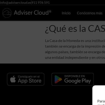
info@advisercloud.es
911 976 591
Inicio
Conócenos más
¿Qué es la C
La Casa de la Moneda es una instituci
también se encarga de la impresión de
algunos países, también se encarga de
una entidad independiente y en otros
Para