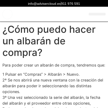
info@advisercloud.es
911 976 591
Conócenos más
Centro de ayuda
Acceso clientes
Pruébalo gratis
¿Cómo puedo hacer
un albarán de
compra?
Para poder crear un albarán de compra, tendremos que:
1 Pulsar en “Compras” > Albarán > Nuevo.
2º Se nos abrirá una nueva ventana con la creación del
albarán para poder ir seleccionando las distintas
opciones.
3º Una vez seleccionado la serie del albarán, la fecha
del albarán y el proveedor entre otras opciones,