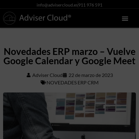
info@advisercloud.es
911 976 591
Conócenos más
Centro de ayuda
Acceso clientes
Pruébalo gratis
Novedades ERP marzo – Vuelve
Google Calendar y Google Meet
Adviser Cloud
22 de marzo de 2023
NOVEDADES ERP CRM