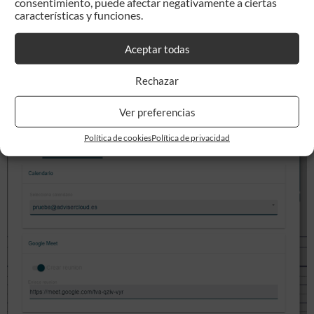
consentimiento, puede afectar negativamente a ciertas
participantes que se a cancelado.
características y funciones.
Aceptar todas
Generamos el enlace de
Google Meet
Rechazar
Ver preferencias
Política de cookies
Política de privacidad