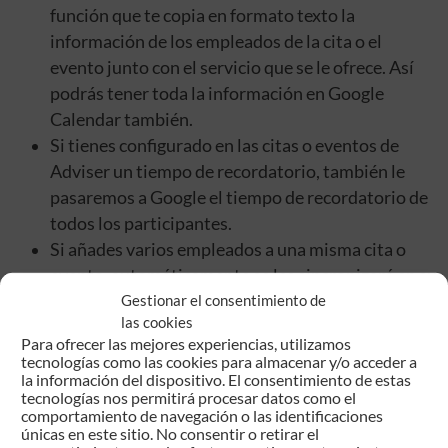
función que te copia en formato texto la
información de los empleados de la cita o el
evento junto con el servicio que se le ofrece. Así
podrás tener toda la información en Google
Calendar también.
Si tienes configurado en las citas o eventos de
Adviser un tiempo de recordatorio, también le
pasaremos a Google el tiempo de recordatorio de
todos los participantes.
Si añades varios empleados a una misma cita o
evento, automáticamente se les sincronizará en su
Google Calendar. Así estarán al día de todos los
Gestionar el consentimiento de
las cookies
cambios.
Para ofrecer las mejores experiencias, utilizamos
Si marcas el estado de la cita o evento como:
tecnologías como las cookies para almacenar y/o acceder a
Cancelada, cancelada por el centro, cancelada por
la información del dispositivo. El consentimiento de estas
tecnologías nos permitirá procesar datos como el
el cliente o eliminas la cita o evento, se eliminará
comportamiento de navegación o las identificaciones
de Google Calendar y se les notificará a todos los
únicas en este sitio. No consentir o retirar el