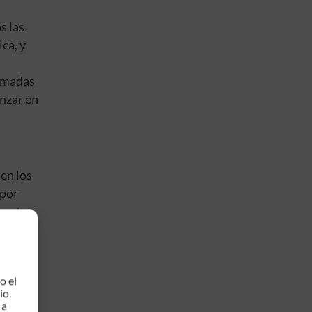
s las
ca, y
tomadas
anzar en
en los
 por
mente,
o el
.
io.
 a