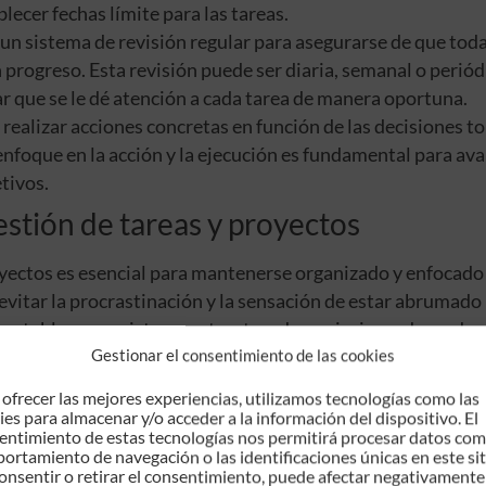
blecer fechas límite para las tareas.
 un sistema de revisión regular para asegurarse de que toda
 progreso. Esta revisión puede ser diaria, semanal o periódi
r que se le dé atención a cada tarea de manera oportuna.
a realizar acciones concretas en función de las decisiones 
 enfoque en la acción y la ejecución es fundamental para av
etivos.
estión de tareas y proyectos
royectos es esencial para mantenerse organizado y enfocado 
vitar la procrastinación y la sensación de estar abrumado
Al establecer un sistema estructurado y priorizar adecuada
Gestionar el consentimiento de las cookies
avanzar de manera efectiva en el trabajo.
as del método GTD
 ofrecer las mejores experiencias, utilizamos tecnologías como las
ies para almacenar y/o acceder a la información del dispositivo. El
entimiento de estas tecnologías nos permitirá procesar datos com
entajas para aquellos que lo implementan correctamente
ortamiento de navegación o las identificaciones únicas en este sit
onsentir o retirar el consentimiento, puede afectar negativamente
s incluyen: