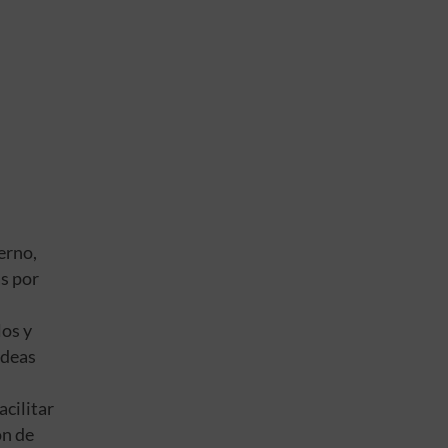
erno,
as por
los y
ideas
acilitar
ón de