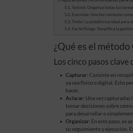
Todoist: Organiza todas tus tarea
Evernote: Una herramienta compl
Trello: La plataforma ideal para v
FacileThings: Simplifica la gestió
¿Qué es el método
Los cinco pasos clav
Capturar
: Consiste en recopi
ya sea físico o digital. Esto p
hacer.
Aclarar
: Una vez capturadas l
tomar decisiones sobre cómo ab
para desarrollar o simplemen
Organizar
: En este paso, se 
su seguimiento y ejecución. Es