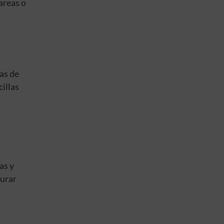
areas o
ras de
illas
as y
gurar