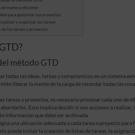
s de manera eficiente
eta para gestionar tus proyectos
isualizar y organizar tus tareas
n de tus tareas y proyectos
 GTD?
e del método GTD
lar todas las ideas, tareas y compromisos en un sistema ext
ermite liberar la mente de la carga de recordar todas las cos
as tareas y proyectos, es necesario procesar cada uno de el
ordarlos. Esto implica decidir si son acciones a realizar, 
te información que debe ser archivada.
asigna una ubicación adecuada a cada tarea o proyecto para f
to puede incluir la creación de listas de tareas, la asignaci