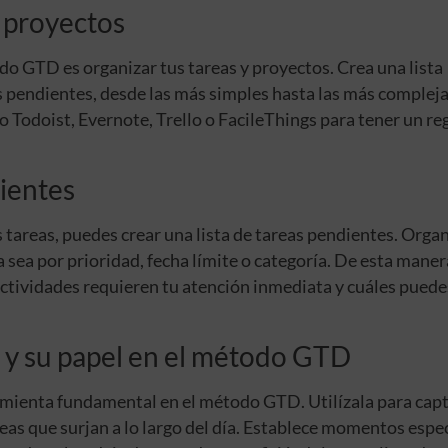
y proyectos
odo GTD es organizar tus tareas y proyectos. Crea una lista
s pendientes, desde las más simples hasta las más compleja
 Todoist, Evernote, Trello o FacileThings para tener un re
dientes
 tareas, puedes crear una lista de tareas pendientes. Orga
a sea por prioridad, fecha límite o categoría. De esta maner
ctividades requieren tu atención inmediata y cuáles puede
 y su papel en el método GTD
amienta fundamental en el método GTD. Utilízala para cap
reas que surjan a lo largo del día. Establece momentos espec