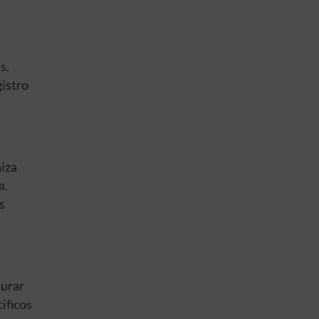
s.
gistro
niza
a,
s
turar
íficos