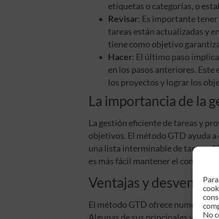
etiquetas o categorías, o esta
Revisar
: Es importante tener
tareas están actualizadas y en
tiene como objetivo garantiza
Hacer
: El último paso implic
en los pasos anteriores. Este
los proyectos y lograr los obj
La importancia de la g
La gestión eficiente de tareas y p
objetivos. El método GTD ayuda a e
una lista interminable de tareas. 
es más fácil mantener el control y 
Ventajas y desventaj
Para
cook
cons
El método GTD ofrece numerosas v
comp
No c
Algunas de sus principales ventaja