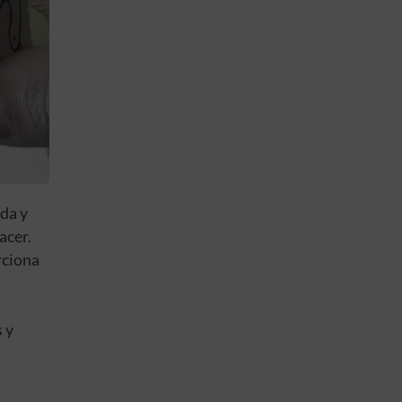
da y
acer.
rciona
 y