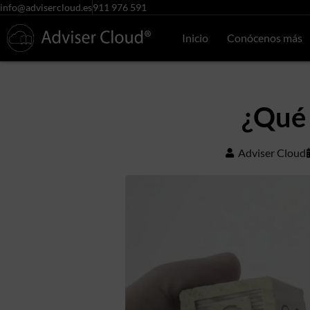
info@advisercloud.es
911 976 591
Inicio
Conócenos más
¿Qué 
Adviser Cloud