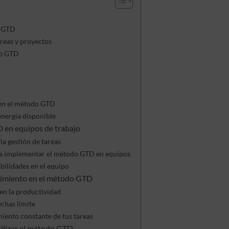
o GTD
areas y proyectos
do GTD
 en el método GTD
 energía disponible
 en equipos de trabajo
a gestión de tareas
a implementar el método GTD en equipos
bilidades en el equipo
guimiento en el método GTD
 en la productividad
echas límite
iento constante de tus tareas
ilizar el método GTD