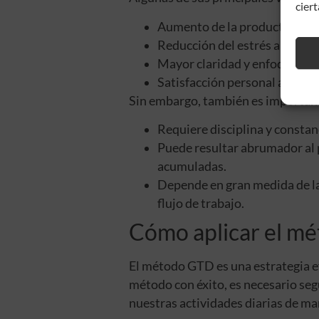
ciert
Aumento de la productividad al
Reducción del estrés al evita
Mayor claridad y enfoque al t
Satisfacción personal al logr
Sin embargo, también es important
Requiere disciplina y constanc
Puede resultar abrumador al p
acumuladas.
Depende en gran medida de la
flujo de trabajo.
Cómo aplicar el m
El método GTD es una estrategia efe
método con éxito, es necesario segu
nuestras actividades diarias de ma