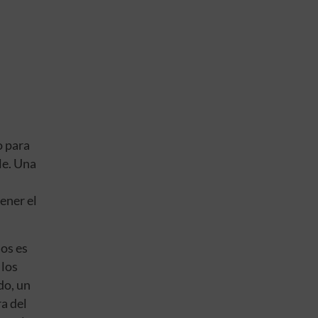
o para
le. Una
ener el
ños es
 los
do, un
a del