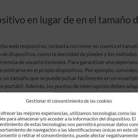
sitivo en lugar de en el tamaño d
eño web responsivo, no basta con tener en cuenta el tamañ
o de dispositivo, como la densidad de píxeles y los métodos
eriencia de usuario inconexa. Para garantizar una experienc
 centrarse en el propio dispositivo. Por ejemplo, considera
n; un tamaño que se puede pulsar fácilmente en un smartp
 portátil. Además, los puntos de interrupción deben adap
tamaño de la pantalla. Los diseñadores deben conocer las
Gestionar el consentimiento de las cookies
spositivos más populares y ajustar su diseño en consecuenc
ón para distintos dispositivos,
haz clic
aquí.
 ofrecer las mejores experiencias, utilizamos tecnologías como las
ies para almacenar y/o acceder a la información del dispositivo. El
entimiento de estas tecnologías nos permitirá procesar datos com
ortamiento de navegación o las identificaciones únicas en este sit
onsentir o retirar el consentimiento, puede afectar negativamente
il, donde mandamos varias estrategias y consejos de ventas