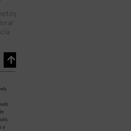
web
 web
de
ulo,
s y