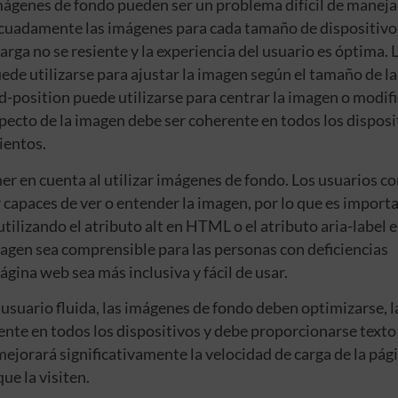
imágenes de fondo pueden ser un problema difícil de manejar
cuadamente las imágenes para cada tamaño de dispositivo
arga no se resiente y la experiencia del usuario es óptima. 
e utilizarse para ajustar la imagen según el tamaño de la
d-position puede utilizarse para centrar la imagen o modifi
specto de la imagen debe ser coherente en todos los disposi
ientos.
ener en cuenta al utilizar imágenes de fondo. Los usuarios c
r capaces de ver o entender la imagen, por lo que es import
tilizando el atributo alt en HTML o el atributo aria-label 
magen sea comprensible para las personas con deficiencias
ágina web sea más inclusiva y fácil de usar.
 usuario fluida, las imágenes de fondo deben optimizarse, l
ente en todos los dispositivos y debe proporcionarse texto
ejorará significativamente la velocidad de carga de la pá
ue la visiten.