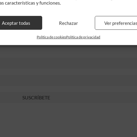
as características y funciones.
negocio. Da igual que estés empezando o ya tengas un
Aceptar todas
Rechazar
Ver preferencia
 darte de baja.
Política de cookies
Política de privacidad