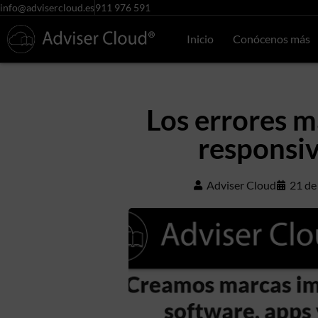
info@advisercloud.es
911 976 591
Inicio
Conócenos más
Los errores m
responsiv
Adviser Cloud
21 de