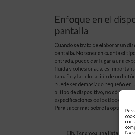
Enfoque en el dispo
pantalla
Cuando se trata de elaborar un dis
pantalla. No tener en cuenta el tip
entrada, puede dar lugar a una exp
fluida y cohesionada, es importante
tamaño y la colocación de un botó
puede ser demasiado pequeño en un
al tipo de dispositivo, no sólo al 
especificaciones de los tipos de di
Para saber más sobre la optimizaci
Para
cook
cons
comp
No c
Eih, Tenemos una lista de ma