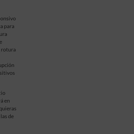
ponsivo
ra para
tura
e
 rotura
rupción
sitivos
tio
rá en
 quieras
las de