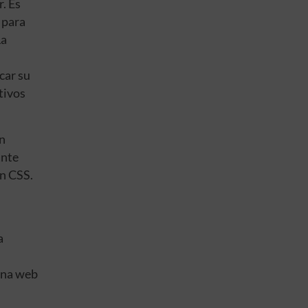
. Es
 para
La
car su
tivos
on
ante
en CSS.
a
gina web