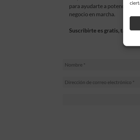
ciert
para ayudarte a potenciar tu 
negocio en marcha.
Suscribirte es gratis, también