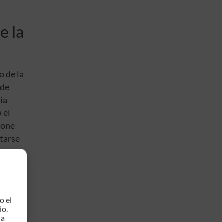
e la
o de la
 de
ia
 el
hone
tarse
ia.
o el
io.
 a