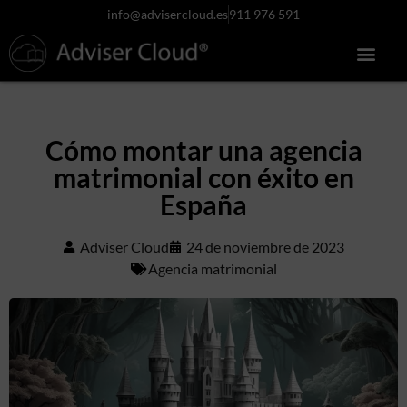
info@advisercloud.es
911 976 591
Conócenos más
Centro de ayuda
Acceso clientes
Pruébalo gratis
Cómo montar una agencia
matrimonial con éxito en
España
Adviser Cloud
24 de noviembre de 2023
Agencia matrimonial