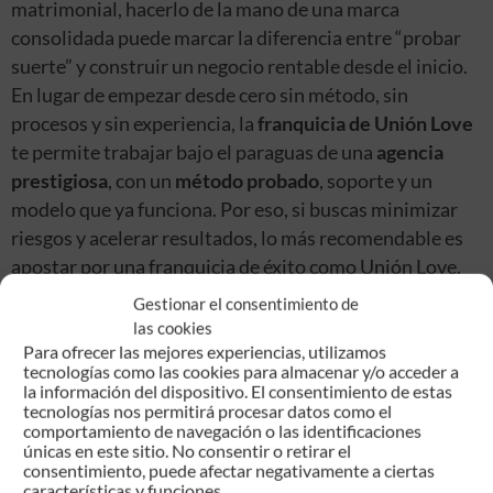
matrimonial, hacerlo de la mano de una marca
consolidada puede marcar la diferencia entre “probar
suerte” y construir un negocio rentable desde el inicio.
En lugar de empezar desde cero sin método, sin
procesos y sin experiencia, la
franquicia de Unión Love
te permite trabajar bajo el paraguas de una
agencia
prestigiosa
, con un
método probado
, soporte y un
modelo que ya funciona. Por eso, si buscas minimizar
riesgos y acelerar resultados, lo más recomendable es
apostar por una franquicia de éxito como Unión Love.
Gestionar el consentimiento de
las cookies
Descubre aquí la franquicia de Unión Love
Para ofrecer las mejores experiencias, utilizamos
tecnologías como las cookies para almacenar y/o acceder a
la información del dispositivo. El consentimiento de estas
tecnologías nos permitirá procesar datos como el
En los últimos años, el sector de las agencias
comportamiento de navegación o las identificaciones
únicas en este sitio. No consentir o retirar el
matrimoniales ha experimentado cambios
consentimiento, puede afectar negativamente a ciertas
significativos en respuesta a las necesidades y
características y funciones.