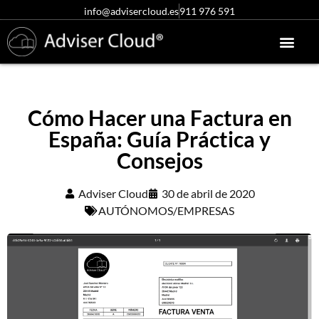
info@advisercloud.es
911 976 591
Conócenos más
Centro de ayuda
Acceso clientes
Pruébalo gratis
Cómo Hacer una Factura en
España: Guía Práctica y
Consejos
Adviser Cloud
30 de abril de 2020
AUTÓNOMOS/EMPRESAS