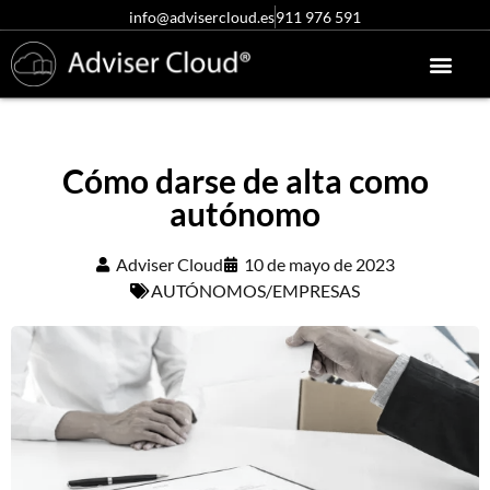
info@advisercloud.es
911 976 591
Conócenos más
Centro de ayuda
Acceso clientes
Pruébalo gratis
Cómo darse de alta como
autónomo
Adviser Cloud
10 de mayo de 2023
AUTÓNOMOS/EMPRESAS