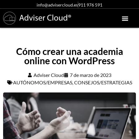
info@advisercloud.es
911 976 591
Conócenos más
Centro de ayuda
Acceso clientes
Pruébalo gratis
Cómo crear una academia
online con WordPress
Adviser Cloud
7 de marzo de 2023
AUTÓNOMOS/EMPRESAS
,
CONSEJOS/ESTRATEGIAS