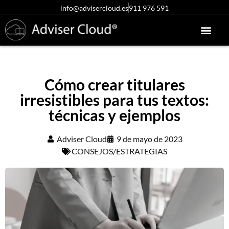
info@advisercloud.es
911 976 591
Conócenos más
Centro de ayuda
Acceso clientes
Pruébalo gratis
Cómo crear titulares
irresistibles para tus textos:
técnicas y ejemplos
Adviser Cloud
9 de mayo de 2023
CONSEJOS/ESTRATEGIAS