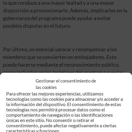
lo que conduce a una mayor lealtad y a una mayor
disposición a promocionarlo. Además, implicarles en la
gobernanza del programa puede ayudar a evitar
posibles disputas en el futuro.
Por último, es esencial valorar y recompensar a los
miembros que se convierten en embajadores. Esto
puede hacerse mediante el reconocimiento público,
como incluirlos en los boletines del programa o en las
redes sociales, o mediante beneficios más tangibles,
Gestionar el consentimiento de
las cookies
como tarjetas regalo o renovaciones gratuitas de la
Para ofrecer las mejores experiencias, utilizamos
afiliación. Al honrar y compensar a los miembros que se
tecnologías como las cookies para almacenar y/o acceder a
esfuerzan por promover el programa, anima a otros a
la información del dispositivo. El consentimiento de estas
tecnologías nos permitirá procesar datos como el
seguir su ejemplo.
comportamiento de navegación o las identificaciones
únicas en este sitio. No consentir o retirar el
consentimiento, puede afectar negativamente a ciertas
características y funciones.