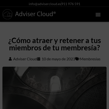
info@advisercloud.es
911 976 591
Conócenos más
Centro de ayuda
Acceso clientes
Pruébalo gratis
¿Cómo atraer y retener a tus
miembros de tu membresía?
Adviser Cloud
10 de mayo de 2023
Membresias